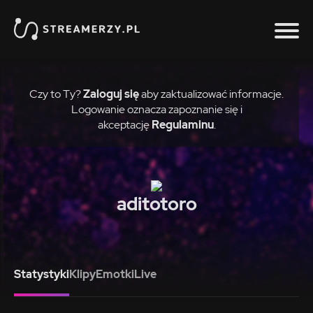
Czy to Ty?
Zaloguj się
aby zaktualizować informacje.
Logowanie oznacza zapoznanie się i
akceptację
Regulaminu
.
aditotoro
Statystyki
Klipy
Emotki
Live