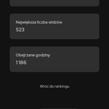
Największa liczba widzów
523
Obejrzane godziny
1 186
Wróć do rankingu