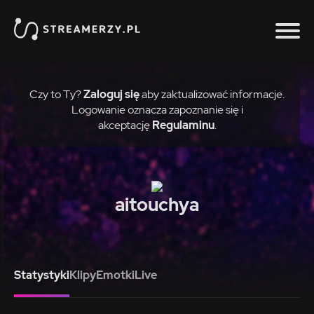
Czy to Ty?
Zaloguj się
aby zaktualizować informacje.
Logowanie oznacza zapoznanie się i
akceptację
Regulaminu
.
aitouchya
Statystyki
Klipy
Emotki
Live