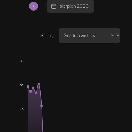
sierpień 2026
Sortuj:
80
60
40