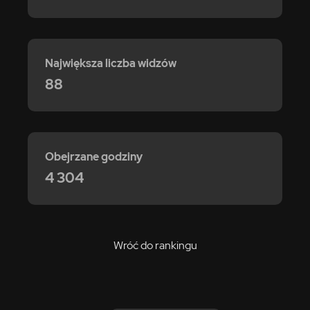
Największa liczba widzów
88
Obejrzane godziny
4 304
Wróć do rankingu