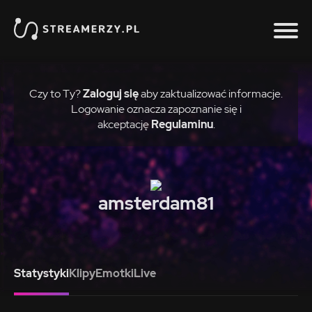
Czy to Ty?
Zaloguj się
aby zaktualizować informacje.
Logowanie oznacza zapoznanie się i
akceptację
Regulaminu
.
amsterdam81
Statystyki
Klipy
Emotki
Live