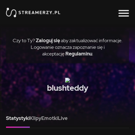
Czy to Ty?
Zaloguj się
aby zaktualizować informacje.
Logowanie oznacza zapoznanie się i
akceptację
Regulaminu
.
blushteddy
Statystyki
Klipy
Emotki
Live