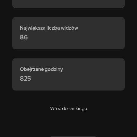
Największa liczba widzów
86
Obejrzane godziny
825
Wróć do rankingu