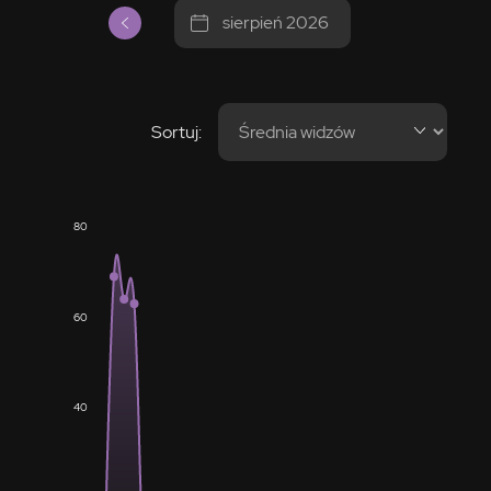
sierpień 2026
Sortuj:
80
60
40