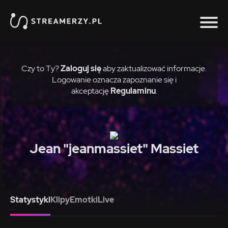
Czy to Ty?
Zaloguj się
aby zaktualizować informacje.
Logowanie oznacza zapoznanie się i
akceptację
Regulaminu
.
Jean "jeanmassiet" Massiet
Statystyki
Klipy
Emotki
Live