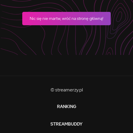
Nic się nie martw, wróć na stronę główną!
© streamerzy.pl
RANKING
STREAMBUDDY