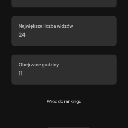
Największa liczba widzów
24
Obejrzane godziny
11
Wróć do rankingu