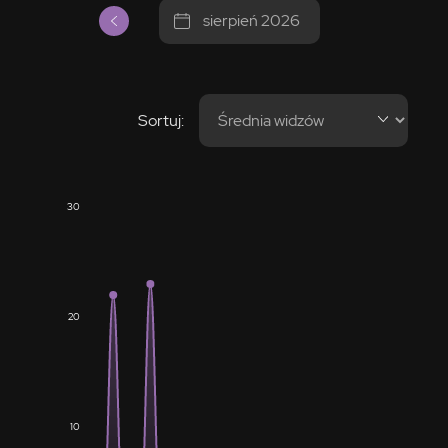
sierpień 2026
Sortuj:
30
20
10