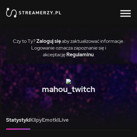
Czy to Ty?
Zaloguj się
aby zaktualizować informacje.
Logowanie oznacza zapoznanie się i
akceptację
Regulaminu
.
mahou_twitch
Statystyki
Klipy
Emotki
Live