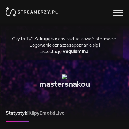
Czy to Ty?
Zaloguj się
aby zaktualizować informacje.
Logowanie oznacza zapoznanie się i
akceptację
Regulaminu
.
mastersnakou
Statystyki
Klipy
Emotki
Live