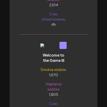
2,104
Czas
streamowania:
4h
Welcome to
the Game III
Średnia widzów:
1,670
Najwięcej
widzów:
1,805
Czas