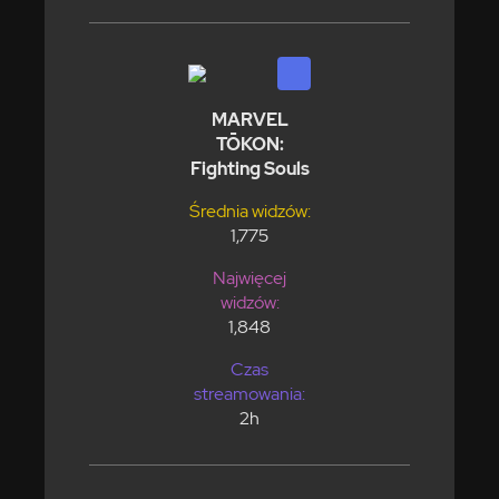
MARVEL
TŌKON:
Fighting Souls
Średnia widzów:
1,775
Najwięcej
widzów:
1,848
Czas
streamowania:
2h