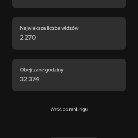
Największa liczba widzów
2 270
Obejrzane godziny
32 374
Wróć do rankingu