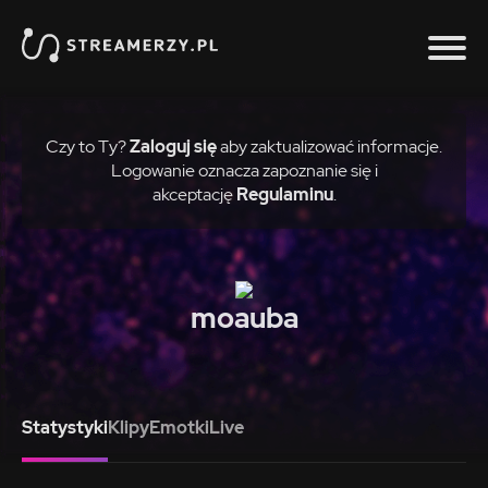
Czy to Ty?
Zaloguj się
aby zaktualizować informacje.
Logowanie oznacza zapoznanie się i
akceptację
Regulaminu
.
moauba
Statystyki
Klipy
Emotki
Live