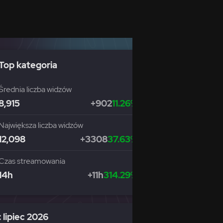
Top kategoria
Średnia liczba widzów
8,915
+902
11.26%
Największa liczba widzów
12,098
+3308
37.63%
Czas streamowania
14h
+11h
314.29%
 lipiec 2026