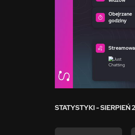
widzów
Obejrzane
godziny
Streamowan
STATYSTYKI
- SIERPIEŃ 