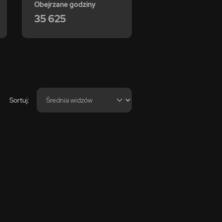
Obejrzane godziny
35 625
Sortuj: