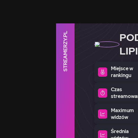
STREAMERZY.PL
PO
LIP
Miejsce w
rankingu
Czas
streamowa
Maximum
widzów
Średnia