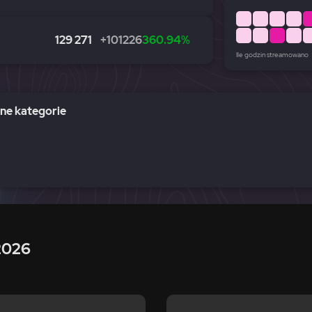
129 271
+101226
360.94%
Ile godzin streamowano
e kategorie
2026