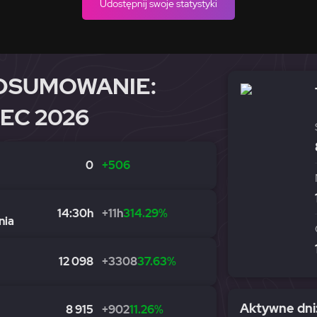
Udostępnij swoje statystyki
DSUMOWANIE:
IEC 2026
0
+506
14:30h
+11h
314.29%
nia
12 098
+3308
37.63%
Aktywne dni:
8 915
+902
11.26%