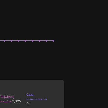
Czas
Najwięcej
streamowania:
widzów:
11,385
4h