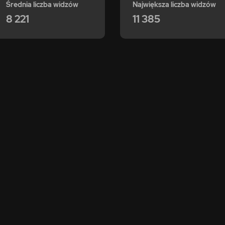
Średnia liczba widzów
Największa liczba widzów
8 221
11 385