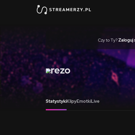
Czy to Ty?
Zaloguj 
rezo
Statystyki
Klipy
Emotki
Live