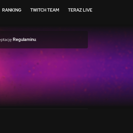
RANKING
TWITCH TEAM
TERAZ LIVE
eptację
Regulaminu
.