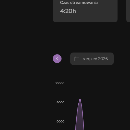
Czas streamowania
4:20h
sierpień 2026
10000
8000
6000