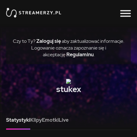
Czy to Ty?
Zaloguj się
aby zaktualizować informacje.
Logowanie oznacza zapoznanie się i
akceptację
Regulaminu
.
stukex
Statystyki
Klipy
Emotki
Live