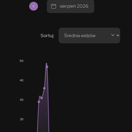
sierpień 2026
Sortuj:
50
40
30
20