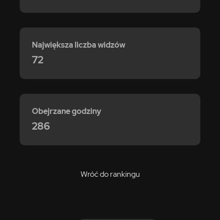
Największa liczba widzów
72
Obejrzane godziny
286
Wróć do rankingu