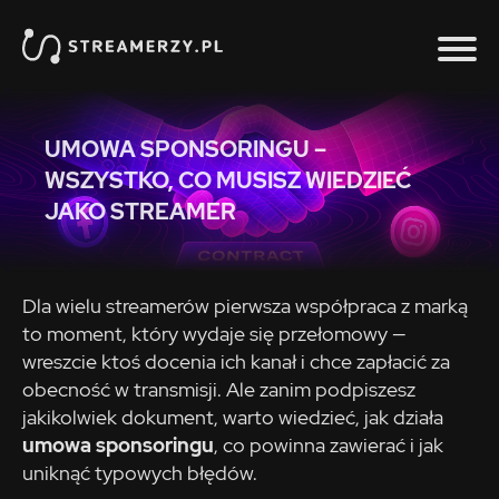
UMOWA SPONSORINGU –
WSZYSTKO, CO MUSISZ WIEDZIEĆ
JAKO STREAMER
Dla wielu streamerów pierwsza współpraca z marką
to moment, który wydaje się przełomowy —
wreszcie ktoś docenia ich kanał i chce zapłacić za
obecność w transmisji. Ale zanim podpiszesz
jakikolwiek dokument, warto wiedzieć, jak działa
umowa sponsoringu
, co powinna zawierać i jak
uniknąć typowych błędów.