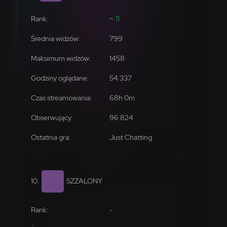
11
799
1458
54 337
96 824
Just Chatting
SZZALONY
-