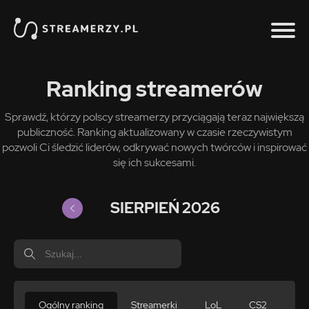
Ranking streamerów
Sprawdź, którzy polscy streamerzy przyciągają teraz największą
publiczność. Ranking aktualizowany w czasie rzeczywistym
pozwoli Ci śledzić liderów, odkrywać nowych twórców i inspirować
się ich sukcesami.
SIERPIEŃ 2026
Ogólny ranking
Streamerki
LoL
CS2
For