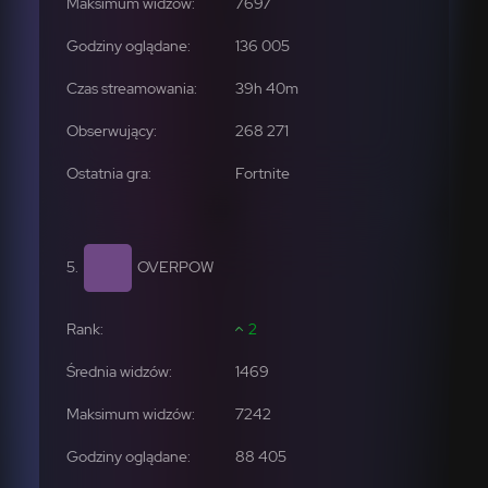
7697
136 005
268 271
Fortnite
OVERPOW
2
1469
7242
88 405