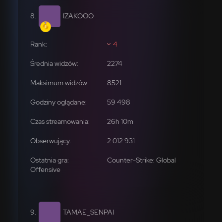
IZAKOOO
4
2274
8521
59 498
2 012 931
Counter-Strike: Global
Offensive
TAMAE_SENPAI