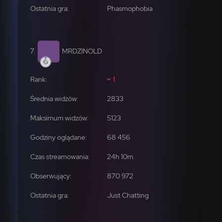
Phasmophobia
MRDZINOLD
1
2833
5123
68 456
870 972
Just Chatting