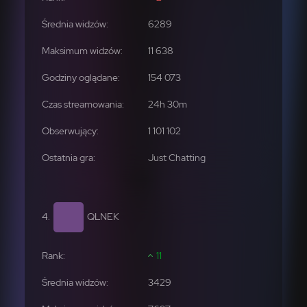
6289
11 638
154 073
1 101 102
Just Chatting
QLNEK
11
3429