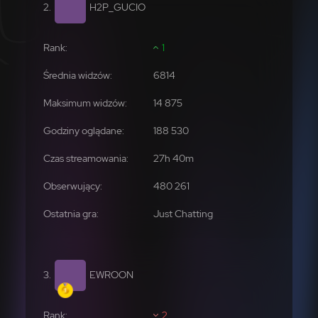
H2P_GUCIO
1
6814
14 875
188 530
480 261
Just Chatting
EWROON
2