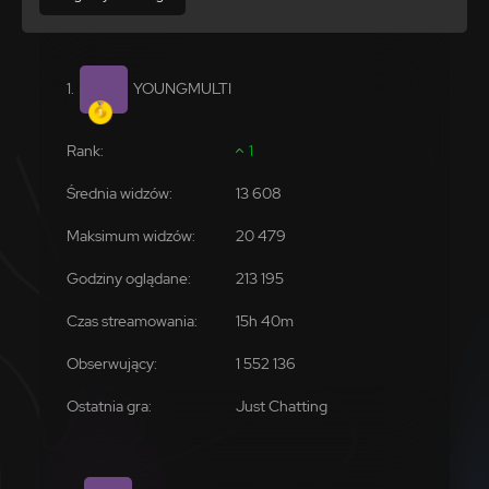
YOUNGMULTI
1
13 608
20 479
213 195
1 552 136
Just Chatting