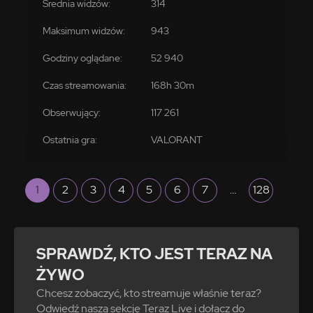
314
943
52 940
117 261
VALORANT
1
2
3
4
5
6
7
…
128
SPRAWDŹ, KTO JEST TERAZ NA
ŻYWO
Chcesz zobaczyć, kto streamuje właśnie teraz?
Odwiedź naszą sekcję Teraz Live i dołącz do