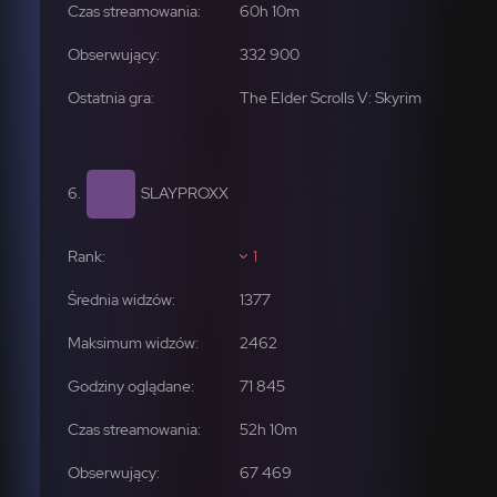
332 900
The Elder Scrolls V: Skyrim
SLAYPROXX
1
1377
2462
71 845
67 469