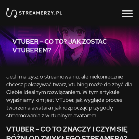
VTUBER – CO TO? JAK ZOSTAĆ
VTUBEREM?
Jeśli marzysz o streamowaniu, ale niekoniecznie
chcesz pokazywać twarz, vtubing może do zbyć dla
Ciebie idealnym rozwiązaniem. W tym artykule
wyjaśniamy kim jest VTuber, jak wygląda proces
tworzenia awatara i jak rozpocząć przygodę
streamowania z wirtualnym avatarem.
VTUBER – CO TO ZNACZY I CZYM SIĘ
RÓŻNI OD ZWYKŁEGO STREAMERA?