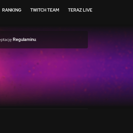
RANKING
TWITCH TEAM
TERAZ LIVE
eptację
Regulaminu
.