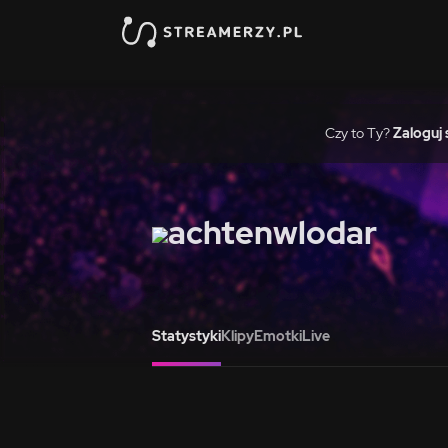
Czy to Ty?
Zaloguj 
achtenwlodar
Statystyki
Klipy
Emotki
Live