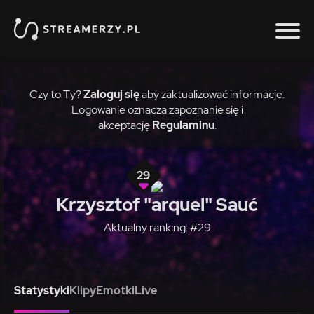
Czy to Ty?
Zaloguj się
aby zaktualizować informacje.
Logowanie oznacza zapoznanie się i
akceptację
Regulaminu
.
29
Krzysztof "arquel" Sauć
Aktualny ranking: #29
Statystyki
Klipy
Emotki
Live