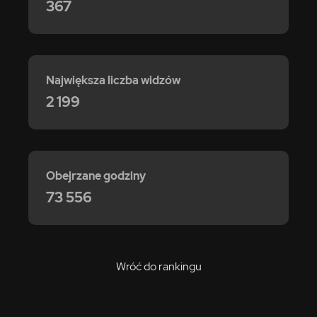
367
Największa liczba widzów
2 199
Obejrzane godziny
73 556
Wróć do rankingu