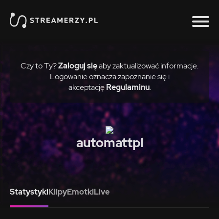
Czy to Ty?
Zaloguj się
aby zaktualizować informacje.
Logowanie oznacza zapoznanie się i
akceptację
Regulaminu
.
automattpl
Statystyki
Klipy
Emotki
Live