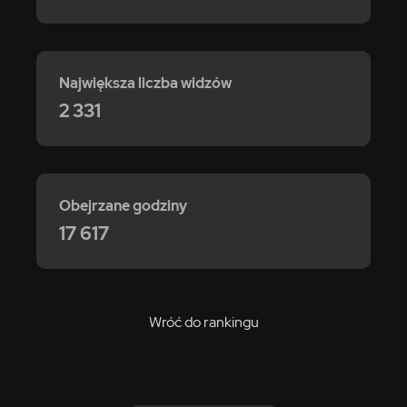
Największa liczba widzów
2 331
Obejrzane godziny
17 617
Wróć do rankingu