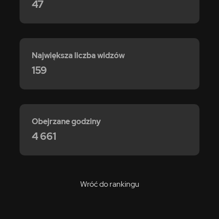
47
Największa liczba widzów
159
Obejrzane godziny
4 661
Wróć do rankingu