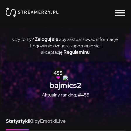
Czy to Ty?
Zaloguj się
aby zaktualizować informacje.
Logowanie oznacza zapoznanie się i
akceptację
Regulaminu
.
455
bajmics2
Aktualny ranking: #455
Statystyki
Klipy
Emotki
Live