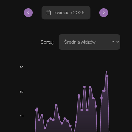
kwiecień 2026
Sortuj:
80
60
40