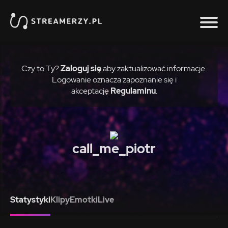
Czy to Ty?
Zaloguj się
aby zaktualizować informacje.
Logowanie oznacza zapoznanie się i
akceptację
Regulaminu
.
call_me_piotr
Statystyki
Klipy
Emotki
Live