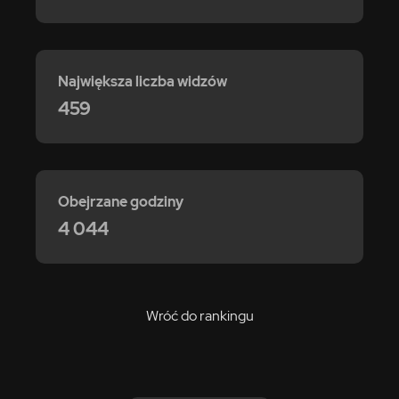
Największa liczba widzów
459
Obejrzane godziny
4 044
Wróć do rankingu