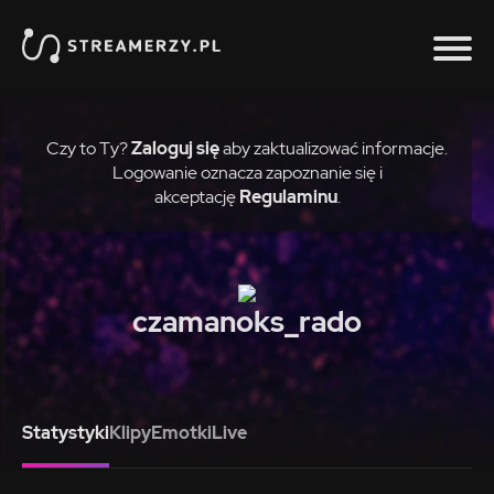
Czy to Ty?
Zaloguj się
aby zaktualizować informacje.
Logowanie oznacza zapoznanie się i
akceptację
Regulaminu
.
czamanoks_rado
Statystyki
Klipy
Emotki
Live