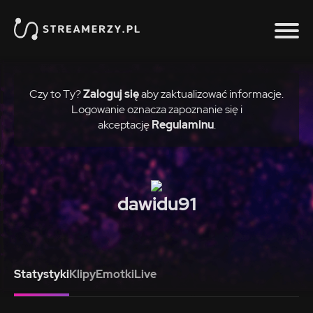
Czy to Ty?
Zaloguj się
aby zaktualizować informacje.
Logowanie oznacza zapoznanie się i
akceptację
Regulaminu
.
dawidu91
Statystyki
Klipy
Emotki
Live