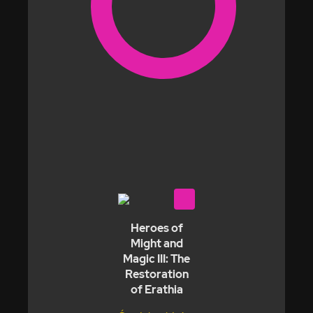
Heroes of
Might and
Magic III: The
Restoration
of Erathia