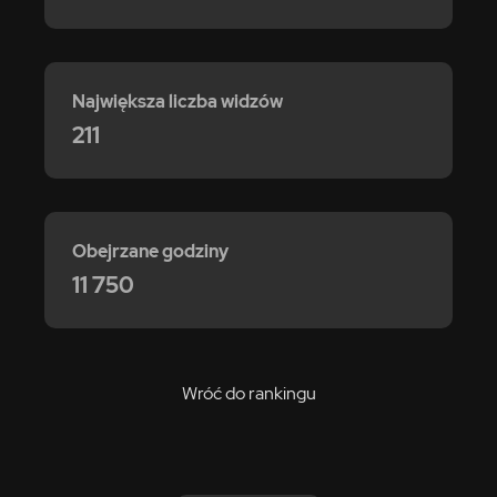
Największa liczba widzów
211
Obejrzane godziny
11 750
Wróć do rankingu