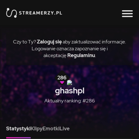
Czy to Ty?
Zaloguj się
aby zaktualizować informacje.
Logowanie oznacza zapoznanie się i
akceptację
Regulaminu
.
286
ghashpl
Aktualny ranking: #286
Statystyki
Klipy
Emotki
Live