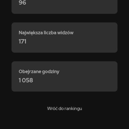
96
Największa liczba widzów
171
Obejrzane godziny
1 058
Wróć do rankingu