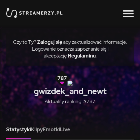
Czy to Ty?
Zaloguj się
aby zaktualizować informacje.
Logowanie oznacza zapoznanie się i
akceptację
Regulaminu
.
787
gwizdek_and_newt
Aktualny ranking: #787
Statystyki
Klipy
Emotki
Live