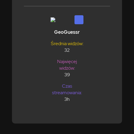
GeoGuessr
Średnia widzów:
32
Najwięcej
widzów:
39
Czas
streamowania:
3h