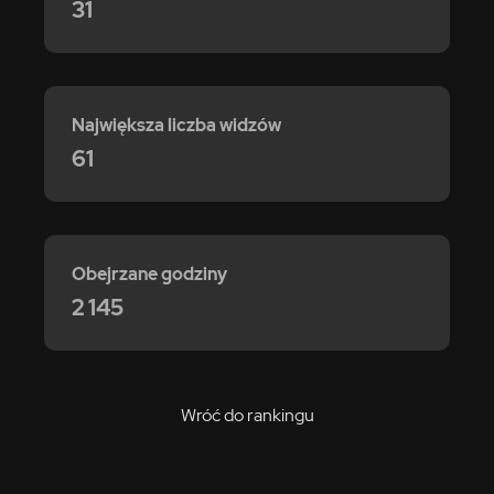
31
Największa liczba widzów
61
Obejrzane godziny
2 145
Wróć do rankingu