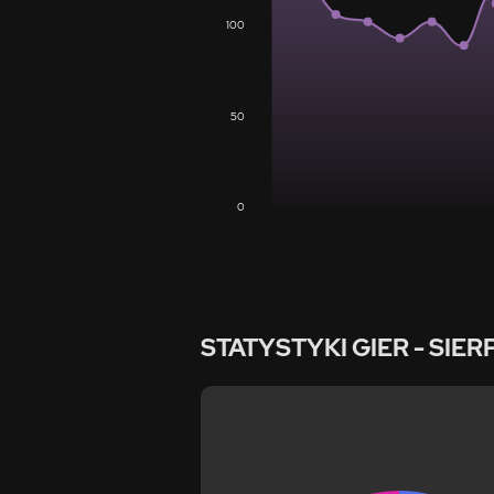
100
50
0
STATYSTYKI GIER
- SIER