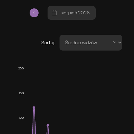
sierpień 2026
Sortuj:
200
150
100