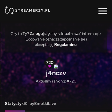
Czy to Ty?
Zaloguj się
aby zaktualizować informacje.
Logowanie oznacza zapoznanie się i
akceptację
Regulaminu
.
720
j4nczv
Aktualny ranking: #720
Statystyki
Klipy
Emotki
Live