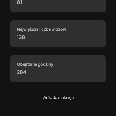
81
Największa liczba widzów
138
Obejrzane godziny
284
Wróć do rankingu