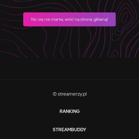
Nic się nie martw, wróć na stronę główną!
© streamerzy.pl
RANKING
STREAMBUDDY