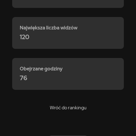
Największa liczba widzów
120
Obejrzane godziny
76
Wróć do rankingu