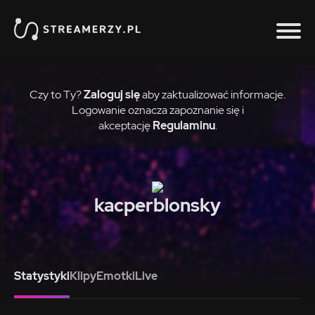
Czy to Ty?
Zaloguj się
aby zaktualizować informacje.
Logowanie oznacza zapoznanie się i
akceptację
Regulaminu
.
kacperblonsky
Statystyki
Klipy
Emotki
Live