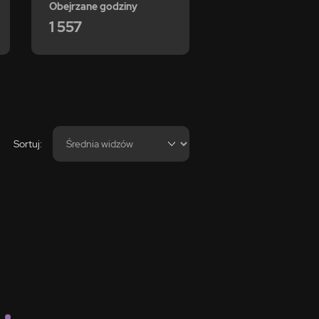
Obejrzane godziny
1 557
Sortuj: