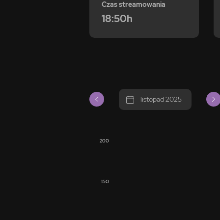
Czas streamowania
18:50h
listopad 2025
200
150