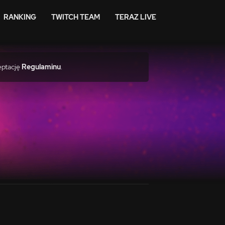
RANKING
TWITCH TEAM
TERAZ LIVE
eptację
Regulaminu
.