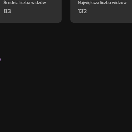
Średnia liczba widzów
Największa liczba widzów
83
132