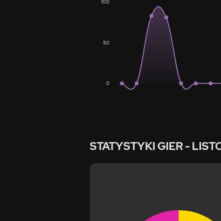
100
50
0
STATYSTYKI GIER
- LIST