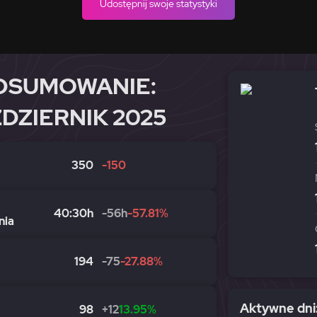
Udostępnij swoje statystyki
DSUMOWANIE:
DZIERNIK 2025
350
-150
40:30h
-56h
-57.81%
nia
194
-75
-27.88%
Aktywne dni:
98
+12
13.95%