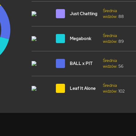
Średnia
Just Chatting
widzów:
88
Średnia
Megabonk
widzów:
89
Średnia
BALL x PIT
widzów:
56
Średnia
Leaf It Alone
widzów:
102