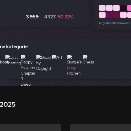
3 959
-4327
-52.22%
Ile godzin streamowano
e kategorie
 2025