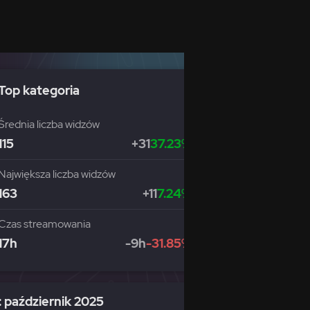
Top kategoria
Średnia liczba widzów
115
+31
37.23%
Największa liczba widzów
163
+11
7.24%
Czas streamowania
17h
-9h
-31.85%
 październik 2025