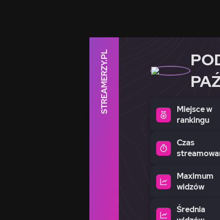
STREAMERZY.PL
PO
PAŹ
Miejsce w
rankingu
Czas
streamowa
Maximum
widzów
Średnia