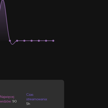
Czas
Najwięcej
streamowania:
widzów:
90
5h