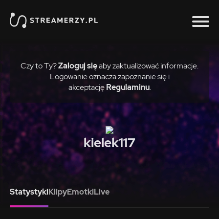
Czy to Ty?
Zaloguj się
aby zaktualizować informacje.
Logowanie oznacza zapoznanie się i
akceptację
Regulaminu
.
kielek117
Statystyki
Klipy
Emotki
Live