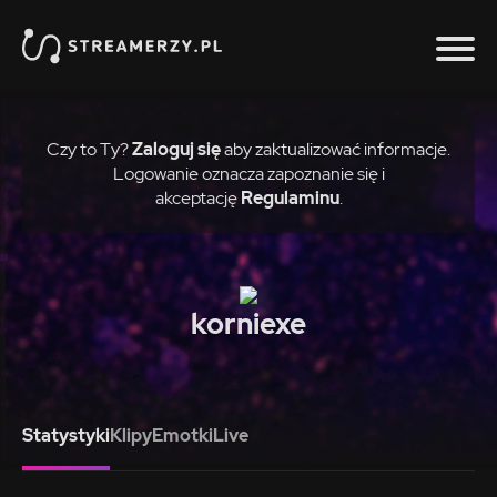
Czy to Ty?
Zaloguj się
aby zaktualizować informacje.
Logowanie oznacza zapoznanie się i
akceptację
Regulaminu
.
korniexe
Statystyki
Klipy
Emotki
Live