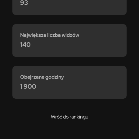
93
Największa liczba widzów
140
Obejrzane godziny
1 900
Wróć do rankingu