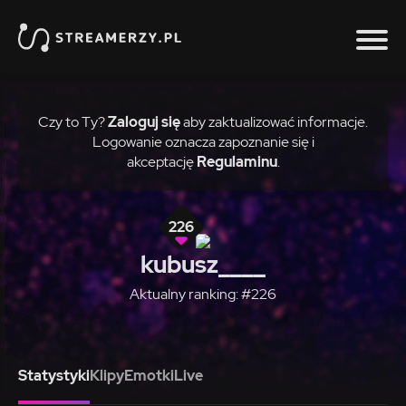
Czy to Ty?
Zaloguj się
aby zaktualizować informacje.
Logowanie oznacza zapoznanie się i
akceptację
Regulaminu
.
226
kubusz____
Aktualny ranking: #226
Statystyki
Klipy
Emotki
Live