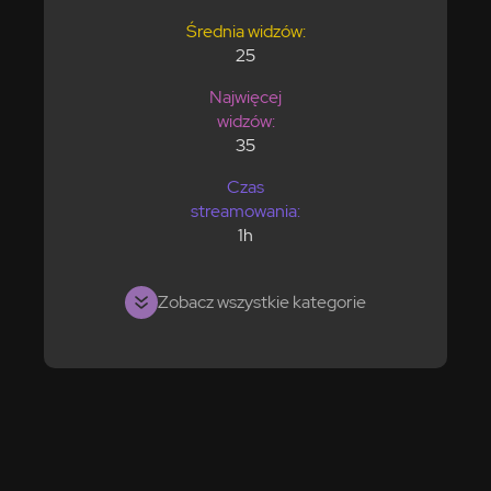
Średnia widzów:
25
Najwięcej
widzów:
35
Czas
streamowania:
1h
Zobacz wszystkie kategorie