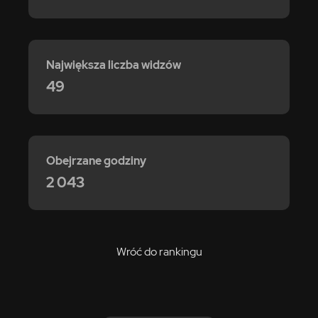
Największa liczba widzów
49
Obejrzane godziny
2 043
Wróć do rankingu