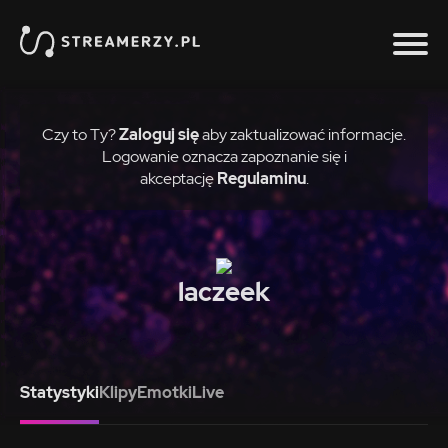
Czy to Ty?
Zaloguj się
aby zaktualizować informacje.
Logowanie oznacza zapoznanie się i
akceptację
Regulaminu
.
laczeek
Statystyki
Klipy
Emotki
Live