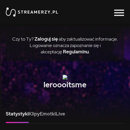
Czy to Ty?
Zaloguj się
aby zaktualizować informacje.
Logowanie oznacza zapoznanie się i
akceptację
Regulaminu
.
leroooitsme
Statystyki
Klipy
Emotki
Live