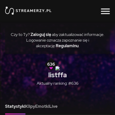
Czy to Ty?
Zaloguj się
aby zaktualizować informacje.
Logowanie oznacza zapoznanie się i
akceptację
Regulaminu
.
636
listffa
Aktualny ranking: #636
Statystyki
Klipy
Emotki
Live