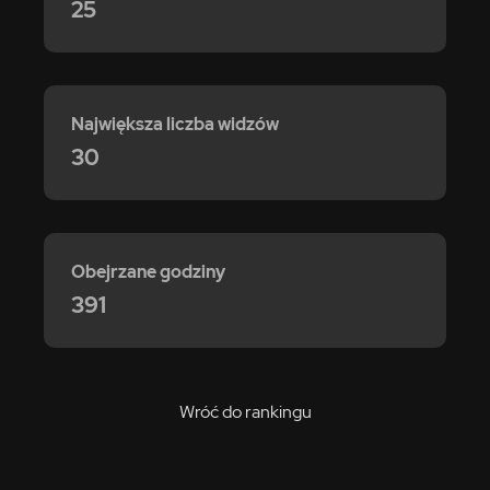
25
Największa liczba widzów
30
Obejrzane godziny
391
Wróć do rankingu