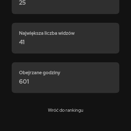
25
Największa liczba widzów
41
Obejrzane godziny
601
Wróć do rankingu