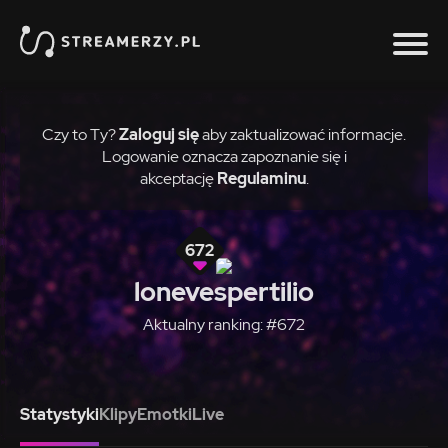
Czy to Ty?
Zaloguj się
aby zaktualizować informacje.
Logowanie oznacza zapoznanie się i
akceptację
Regulaminu
.
672
lonevespertilio
Aktualny ranking: #672
Statystyki
Klipy
Emotki
Live