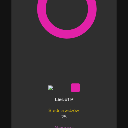
Lies of P
Średnia widzów:
25
Najwięcej