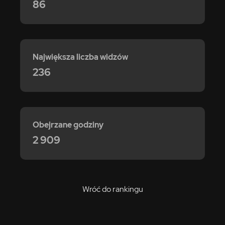
86
Największa liczba widzów
236
Obejrzane godziny
2 909
Wróć do rankingu