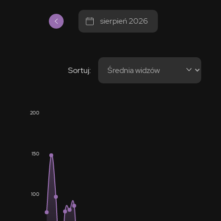
sierpień 2026
Sortuj:
200
150
100