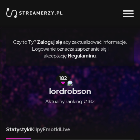
Czy to Ty?
Zaloguj się
aby zaktualizować informacje.
Logowanie oznacza zapoznanie się i
akceptację
Regulaminu
.
182
lordrobson
Aktualny ranking: #182
Statystyki
Klipy
Emotki
Live