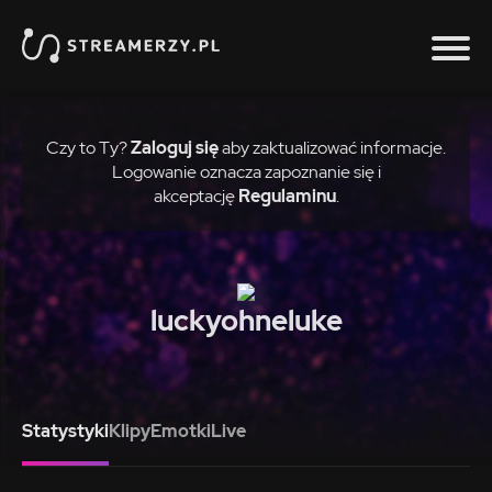
Czy to Ty?
Zaloguj się
aby zaktualizować informacje.
Logowanie oznacza zapoznanie się i
akceptację
Regulaminu
.
luckyohneluke
Statystyki
Klipy
Emotki
Live