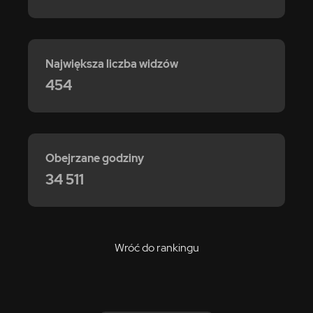
Największa liczba widzów
454
Obejrzane godziny
34 511
Wróć do rankingu