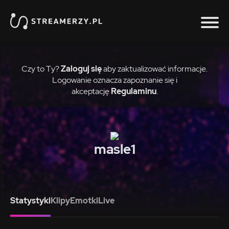
Czy to Ty?
Zaloguj się
aby zaktualizować informacje.
Logowanie oznacza zapoznanie się i
akceptację
Regulaminu
.
masle1
Statystyki
Klipy
Emotki
Live