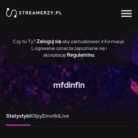
Czy to Ty?
Zaloguj się
aby zaktualizować informacje.
Logowanie oznacza zapoznanie się i
akceptację
Regulaminu
.
mfdinfin
Statystyki
Klipy
Emotki
Live