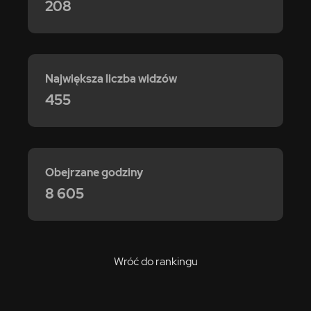
208
Największa liczba widzów
455
Obejrzane godziny
8 605
Wróć do rankingu