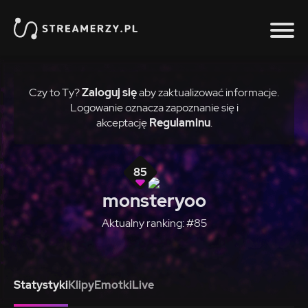
Czy to Ty?
Zaloguj się
aby zaktualizować informacje.
Logowanie oznacza zapoznanie się i
akceptację
Regulaminu
.
85
monsteryoo
Aktualny ranking: #85
Statystyki
Klipy
Emotki
Live