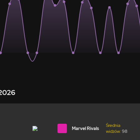
 2026
Średnia
Marvel Rivals
widzów:
98