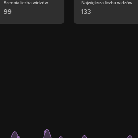
Średnia liczba widzów
Największa liczba widzów
99
133