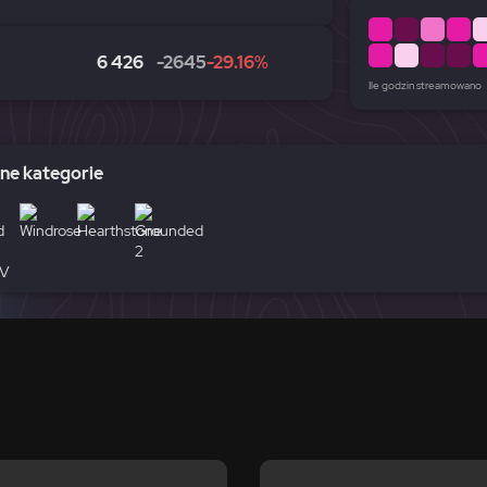
6 426
-2645
-29.16%
Ile godzin streamowano
e kategorie