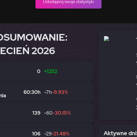
Udostępnij swoje statystyki
DSUMOWANIE:
ECIEŃ 2026
0
+1252
60:30h
-7h
-9.93%
nia
139
-60
-30.15%
Aktywne dni
106
-29
-21.48%