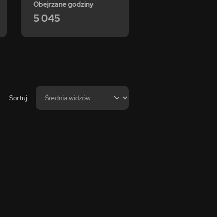
Obejrzane godziny
5 045
Sortuj: