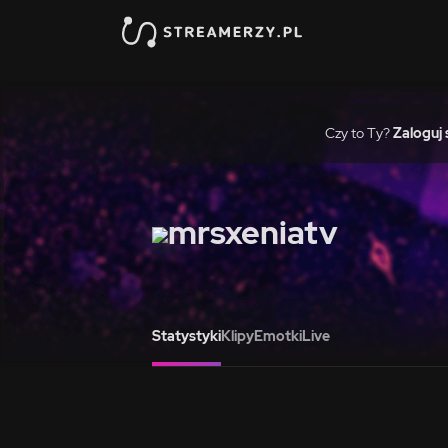
Czy to Ty?
Zaloguj 
mrsxeniatv
Statystyki
Klipy
Emotki
Live