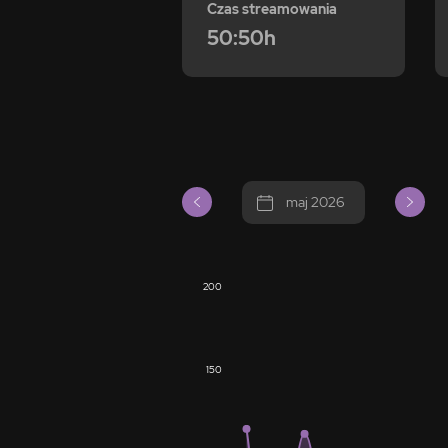
Czas streamowania
50:50h
maj 2026
200
150