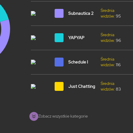
Średnia
Subnautica 2
widzów:
95
Średnia
YAPYAP
widzów:
96
Średnia
Schedule I
widzów:
116
Średnia
Just Chatting
widzów:
83
Zobacz wszystkie kategorie