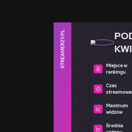
STREAMERZY.PL
PO
KWI
Miejsce w
rankingu
Czas
streamowa
Maximum
widzów
Średnia