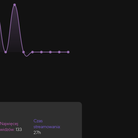
Czas
Najwięcej
streamowania:
widzów:
133
27h