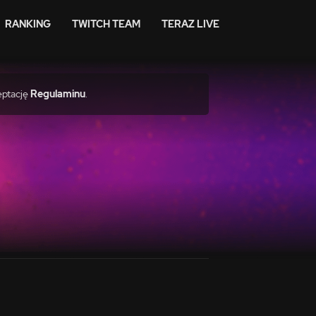
RANKING
TWITCH TEAM
TERAZ LIVE
eptację
Regulaminu
.