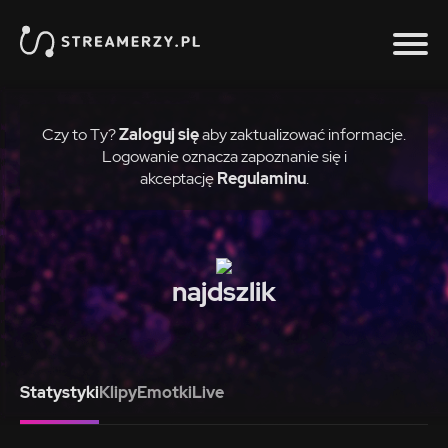
Czy to Ty?
Zaloguj się
aby zaktualizować informacje.
Logowanie oznacza zapoznanie się i
akceptację
Regulaminu
.
najdszlik
Statystyki
Klipy
Emotki
Live