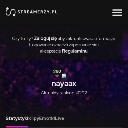
Czy to Ty?
Zaloguj się
aby zaktualizować informacje.
Logowanie oznacza zapoznanie się i
akceptację
Regulaminu
.
292
nayaax
Aktualny ranking: #292
Statystyki
Klipy
Emotki
Live