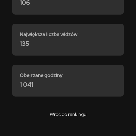
106
Największa liczba widzów
135
Obejrzane godziny
1 041
Wróć do rankingu