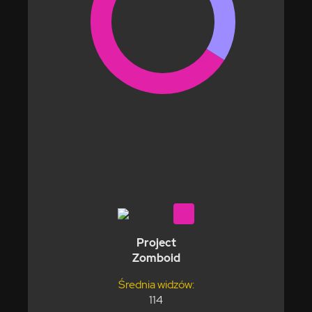
Project
Zomboid
Średnia widzów:
114