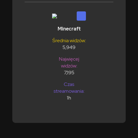
Minecraft
Średnia widzów:
5,949
Najwięcej
widzów:
7,195
Czas
streamowania:
1h