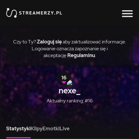
Czy to Ty?
Zaloguj się
aby zaktualizować informacje.
Logowanie oznacza zapoznanie się i
akceptację
Regulaminu
.
16
nexe_
Aktualny ranking: #16
Statystyki
Klipy
Emotki
Live