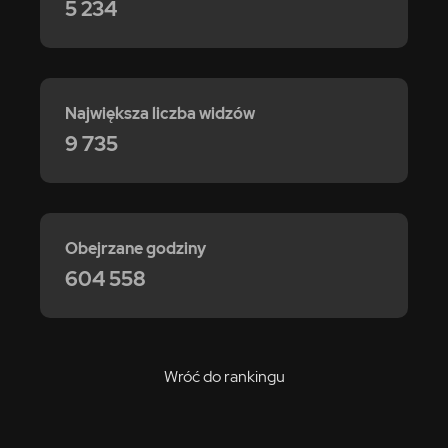
5 234
Największa liczba widzów
9 735
Obejrzane godziny
604 558
Wróć do rankingu