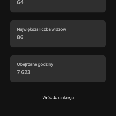
64
Największa liczba widzów
86
Obejrzane godziny
7 623
Wróć do rankingu