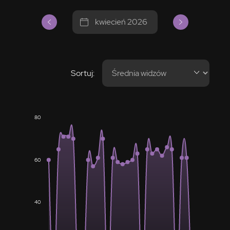
kwiecień 2026
Sortuj:
80
60
40