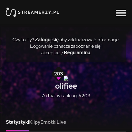
Czy to Ty?
Zaloguj się
aby zaktualizować informacje.
Logowanie oznacza zapoznanie się i
akceptację
Regulaminu
.
203
olifiee
Aktualny ranking: #203
Statystyki
Klipy
Emotki
Live