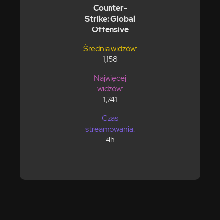
Counter-
Strike: Global
Offensive
Średnia widzów:
1,158
Najwięcej
widzów:
1,741
Czas
streamowania:
4h