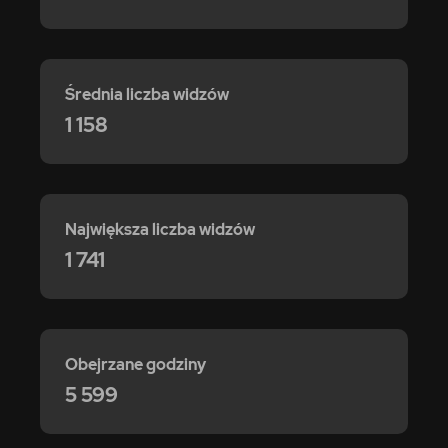
Średnia liczba widzów
1 158
Największa liczba widzów
1 741
Obejrzane godziny
5 599