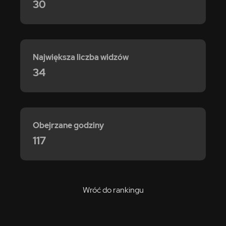
30
Największa liczba widzów
34
Obejrzane godziny
117
Wróć do rankingu