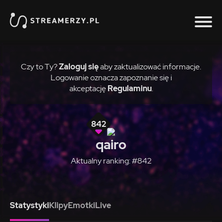
Czy to Ty?
Zaloguj się
aby zaktualizować informacje.
Logowanie oznacza zapoznanie się i
akceptację
Regulaminu
.
842
qairo
Aktualny ranking: #842
Statystyki
Klipy
Emotki
Live