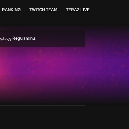
RANKING
TWITCH TEAM
TERAZ LIVE
eptację
Regulaminu
.