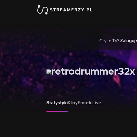
Czy to Ty?
Zaloguj 
retrodrummer32x
Statystyki
Klipy
Emotki
Live