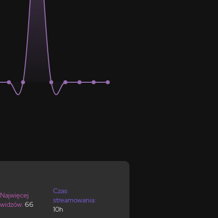
Czas
Najwięcej
streamowania:
widzów:
66
10h