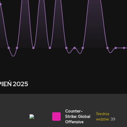
PIEŃ 2025
Counter-
Średnia
Strike: Global
widzów:
39
Offensive