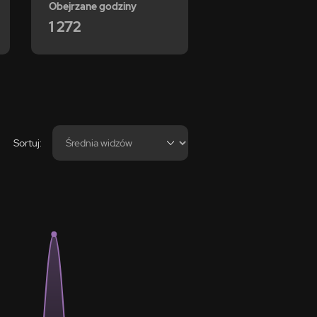
Obejrzane godziny
1 272
Sortuj: