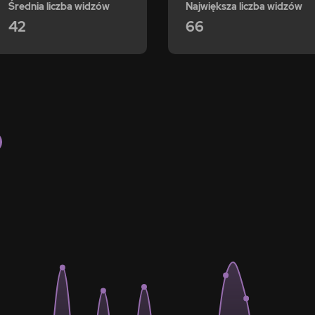
Średnia liczba widzów
Największa liczba widzów
42
66