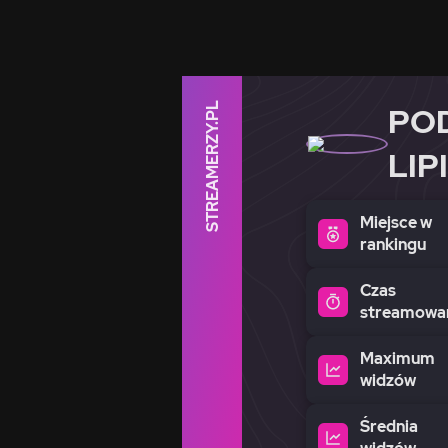
STREAMERZY.PL
PO
LIP
Miejsce w
rankingu
Czas
streamowa
Maximum
widzów
Średnia