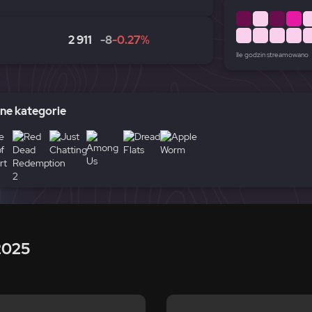
2 911
-8
-0.27%
Ile godzin streamowano
e kategorie
2025