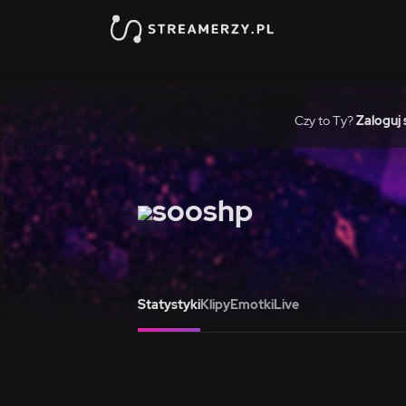
Czy to Ty?
Zaloguj 
sooshp
Statystyki
Klipy
Emotki
Live