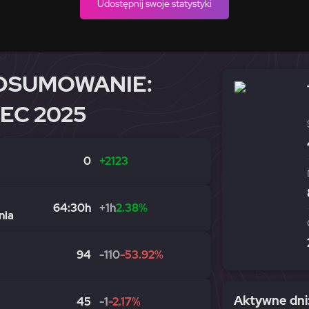
Udostępnij swoje statystyki
DSUMOWANIE:
IEC 2025
0
+2123
64:30h
+1h
2.38%
nia
94
-110
-53.92%
Aktywne dni:
45
-1
-2.17%