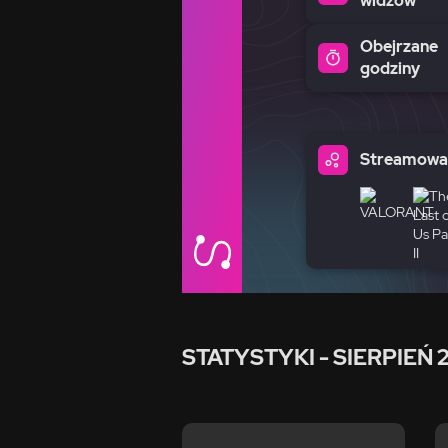
widzów
Obejrzane
godziny
Streamowan
STATYSTYKI
- SIERPIEŃ 