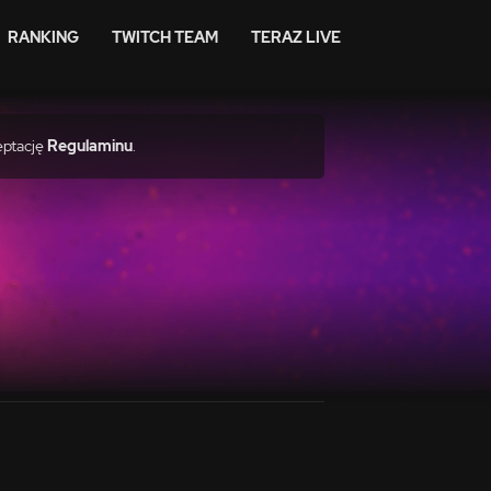
RANKING
TWITCH TEAM
TERAZ LIVE
eptację
Regulaminu
.