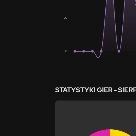
20
0
STATYSTYKI GIER
- SIER