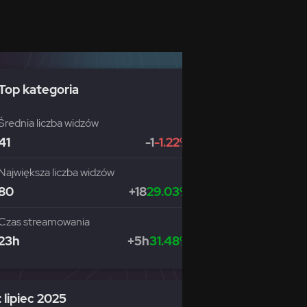
Top kategoria
Średnia liczba widzów
41
-1
-1.22%
Największa liczba widzów
80
+18
29.03%
Czas streamowania
23h
+5h
31.48%
 lipiec 2025