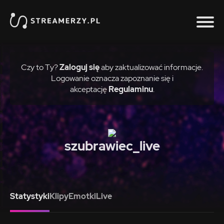
Czy to Ty?
Zaloguj się
aby zaktualizować informacje.
Logowanie oznacza zapoznanie się i
akceptację
Regulaminu
.
szubrawiec_live
Statystyki
Klipy
Emotki
Live